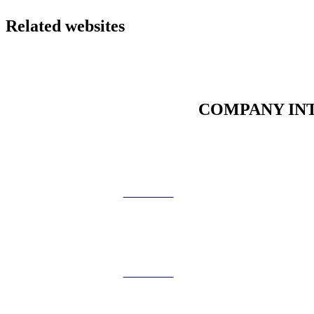
Related websites
COMPANY IN
회사소개
View More
채용정보
View More