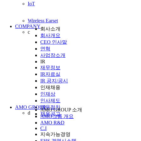
IoT
Wireless Earset
COMPANY
회사소개
c
회사개요
CEO 인사말
연혁
사업장소개
IR
재무정보
IR자료실
IR 공지/공시
인재채용
인재상
인사제도
AMO GROUP
채용절차
AMO GROUP 소개
d
채용공고
AMO그룹 개요
AMO R&D
C.I
지속가능경영
EHS 경영시스템