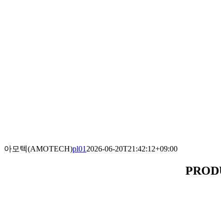
아모텍(AMOTECH)
pl01
2026-06-20T21:42:12+09:00
PROD