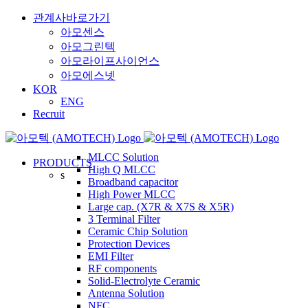
Skip
관계사바로가기
to
아모센스
content
아모그린텍
아모라이프사이언스
아모에스넷
KOR
ENG
Recruit
MLCC Solution
PRODUCTS
High Q MLCC
s
Broadband capacitor
High Power MLCC
Large cap. (X7R & X7S & X5R)
3 Terminal Filter
Ceramic Chip Solution
Protection Devices
EMI Filter
RF components
Solid-Electrolyte Ceramic
Antenna Solution
NFC