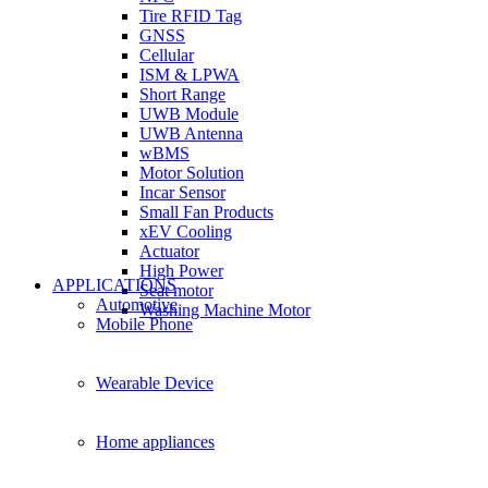
Tire RFID Tag
GNSS
Cellular
ISM & LPWA
Short Range
UWB Module
UWB Antenna
wBMS
Motor Solution
Incar Sensor
Small Fan Products
xEV Cooling
Actuator
High Power
APPLICATIONS
Seat motor
Automotive
Washing Machine Motor
Mobile Phone
Wearable Device
Home appliances